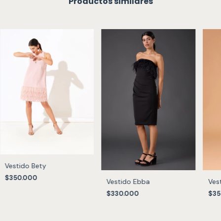
Productos similares
Vestido Bety
$350.000
Vestido Ebba
Ves
$330.000
$35