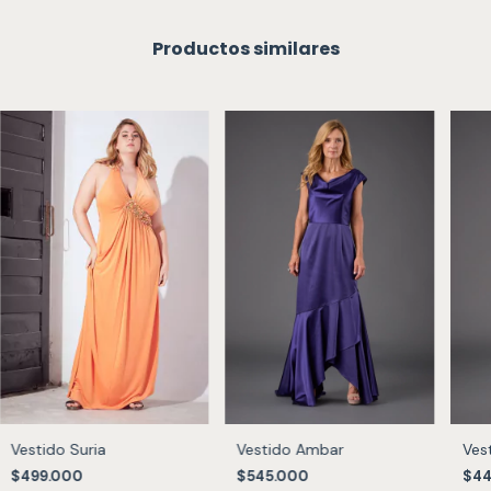
Productos similares
Vestido Suria
Vestido Ambar
Ves
$499.000
$545.000
$44