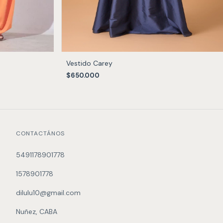
Vestido Carey
$650.000
CONTACTÁNOS
5491178901778
1578901778
dilulu10@gmail.com
Nuñez, CABA