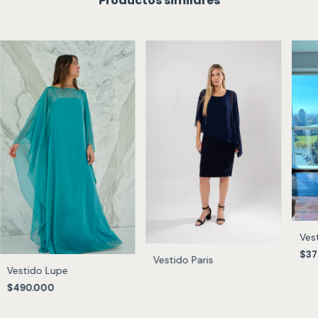
Productos similares
Ves
$37
Vestido Paris
Vestido Lupe
$490.000