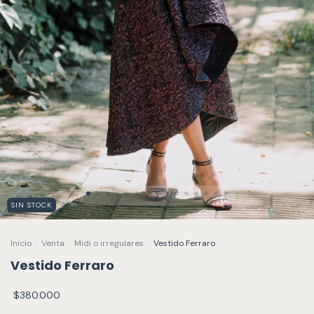
SIN STOCK
Inicio
.
Venta
.
Midi o irregulares
.
Vestido Ferraro
Vestido Ferraro
$380.000