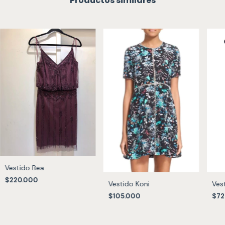
Productos similares
Vestido Bea
$220.000
Vestido Koni
Ves
$105.000
$72