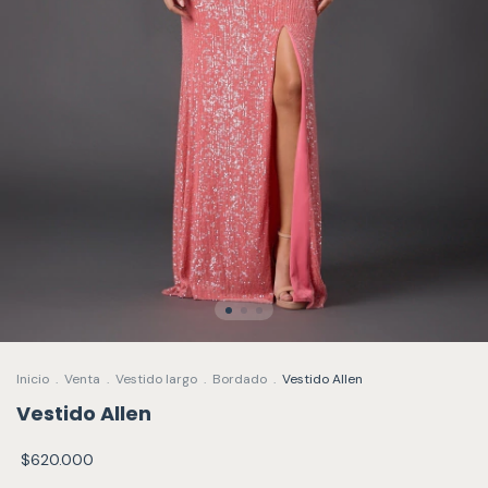
Inicio
.
Venta
.
Vestido largo
.
Bordado
.
Vestido Allen
Vestido Allen
$620.000